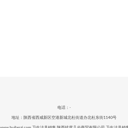
电话：-
地址：陕西省西咸新区空港新城北杜街道办北杜东街1140号
www.huilanzi.com
卫生洁具销售
陕西续度几步商贸有限公司
卫生洁具销